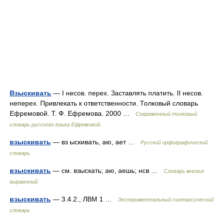
Взыскивать
— I несов. перех. Заставлять платить. II несов.
неперех. Привлекать к ответственности. Толковый словарь
Ефремовой. Т. Ф. Ефремова. 2000 …
Современный толковый
словарь русского языка Ефремовой
взыскивать
— вз ыскивать, аю, ает …
Русский орфографический
словарь
взыскивать
— см. взыскать; аю, аешь; нсв …
Словарь многих
выражений
взыскивать
— 3.4.2., ЛВМ 1 …
Экспериментальный синтаксический
словарь