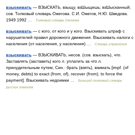
взыскивать
— ВЗЫСКАТЬ, взыщу, взШыщешь; взШысканный;
сов. Толковый словарь Ожегова. С.И. Ожегов, Н.Ю. Шведова.
1949 1992 …
Толковый словарь Ожегова
взыскивать
— с кого, от кого и у кого. Взыскивать штраф с
нарушителей правил дорожного движения. Взыскивать налоги с
населения (от населения, у населения) …
Словарь управления
взыскивать
— ВЗЫСКИВАТЬ, несов. (сов. взыскать), что.
Заставлять (заставить) кого л. уплатить за что л.
принудительным путем; Син.: брать (взять), взимать [impf. (of
money, debts) to exact (from, of), recover (from); to force the
payment]. Взыскивать недоимки …
Большой толковый словарь
русских глаголов